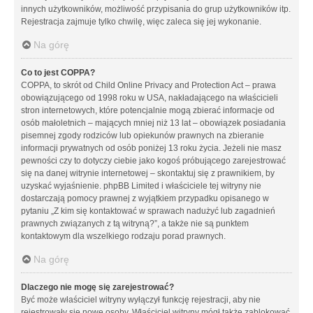
innych użytkowników, możliwość przypisania do grup użytkowników itp.
Rejestracja zajmuje tylko chwilę, więc zaleca się jej wykonanie.
Na górę
Co to jest COPPA?
COPPA, to skrót od Child Online Privacy and Protection Act – prawa
obowiązującego od 1998 roku w USA, nakładającego na właścicieli
stron internetowych, które potencjalnie mogą zbierać informacje od
osób małoletnich – mających mniej niż 13 lat – obowiązek posiadania
pisemnej zgody rodziców lub opiekunów prawnych na zbieranie
informacji prywatnych od osób poniżej 13 roku życia. Jeżeli nie masz
pewności czy to dotyczy ciebie jako kogoś próbującego zarejestrować
się na danej witrynie internetowej – skontaktuj się z prawnikiem, by
uzyskać wyjaśnienie. phpBB Limited i właściciele tej witryny nie
dostarczają pomocy prawnej z wyjątkiem przypadku opisanego w
pytaniu „Z kim się kontaktować w sprawach nadużyć lub zagadnień
prawnych związanych z tą witryną?”, a także nie są punktem
kontaktowym dla wszelkiego rodzaju porad prawnych.
Na górę
Dlaczego nie mogę się zarejestrować?
Być może właściciel witryny wyłączył funkcję rejestracji, aby nie
rejestrowały się nowe osoby. Właściciel witryny mógł także zablokować