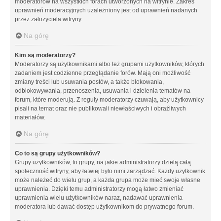
moderatorów na wszystkich forach utworzonych na witrynie. Zakres
uprawnień moderacyjnych uzależniony jest od uprawnień nadanych
przez założyciela witryny.
Na górę
Kim są moderatorzy?
Moderatorzy są użytkownikami albo też grupami użytkowników, których
zadaniem jest codzienne przeglądanie forów. Mają oni możliwość
zmiany treści lub usuwania postów, a także blokowania,
odblokowywania, przenoszenia, usuwania i dzielenia tematów na
forum, które moderują. Z reguły moderatorzy czuwają, aby użytkownicy
pisali na temat oraz nie publikowali niewłaściwych i obraźliwych
materiałów.
Na górę
Co to są grupy użytkowników?
Grupy użytkowników, to grupy, na jakie administratorzy dzielą całą
społeczność witryny, aby łatwiej było nimi zarządzać. Każdy użytkownik
może należeć do wielu grup, a każda grupa może mieć swoje własne
uprawnienia. Dzięki temu administratorzy mogą łatwo zmieniać
uprawnienia wielu użytkowników naraz, nadawać uprawnienia
moderatora lub dawać dostęp użytkownikom do prywatnego forum.