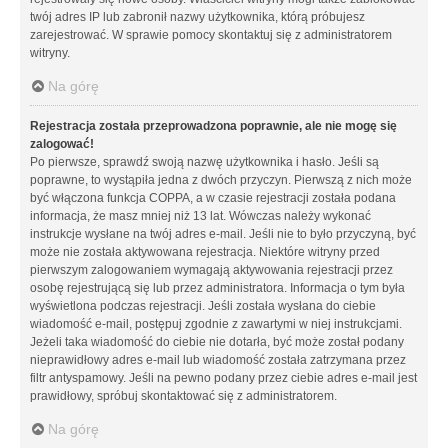
twój adres IP lub zabronił nazwy użytkownika, którą próbujesz
zarejestrować. W sprawie pomocy skontaktuj się z administratorem
witryny.
Na górę
Rejestracja została przeprowadzona poprawnie, ale nie mogę się
zalogować!
Po pierwsze, sprawdź swoją nazwę użytkownika i hasło. Jeśli są
poprawne, to wystąpiła jedna z dwóch przyczyn. Pierwszą z nich może
być włączona funkcja COPPA, a w czasie rejestracji została podana
informacja, że masz mniej niż 13 lat. Wówczas należy wykonać
instrukcje wysłane na twój adres e-mail. Jeśli nie to było przyczyną, być
może nie została aktywowana rejestracja. Niektóre witryny przed
pierwszym zalogowaniem wymagają aktywowania rejestracji przez
osobę rejestrującą się lub przez administratora. Informacja o tym była
wyświetlona podczas rejestracji. Jeśli została wysłana do ciebie
wiadomość e-mail, postępuj zgodnie z zawartymi w niej instrukcjami.
Jeżeli taka wiadomość do ciebie nie dotarła, być może został podany
nieprawidłowy adres e-mail lub wiadomość została zatrzymana przez
filtr antyspamowy. Jeśli na pewno podany przez ciebie adres e-mail jest
prawidłowy, spróbuj skontaktować się z administratorem.
Na górę