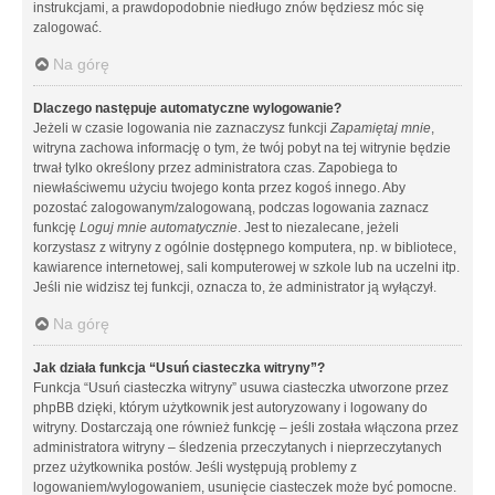
instrukcjami, a prawdopodobnie niedługo znów będziesz móc się
zalogować.
Na górę
Dlaczego następuje automatyczne wylogowanie?
Jeżeli w czasie logowania nie zaznaczysz funkcji
Zapamiętaj mnie
,
witryna zachowa informację o tym, że twój pobyt na tej witrynie będzie
trwał tylko określony przez administratora czas. Zapobiega to
niewłaściwemu użyciu twojego konta przez kogoś innego. Aby
pozostać zalogowanym/zalogowaną, podczas logowania zaznacz
funkcję
Loguj mnie automatycznie
. Jest to niezalecane, jeżeli
korzystasz z witryny z ogólnie dostępnego komputera, np. w bibliotece,
kawiarence internetowej, sali komputerowej w szkole lub na uczelni itp.
Jeśli nie widzisz tej funkcji, oznacza to, że administrator ją wyłączył.
Na górę
Jak działa funkcja “Usuń ciasteczka witryny”?
Funkcja “Usuń ciasteczka witryny” usuwa ciasteczka utworzone przez
phpBB dzięki, którym użytkownik jest autoryzowany i logowany do
witryny. Dostarczają one również funkcję – jeśli została włączona przez
administratora witryny – śledzenia przeczytanych i nieprzeczytanych
przez użytkownika postów. Jeśli występują problemy z
logowaniem/wylogowaniem, usunięcie ciasteczek może być pomocne.