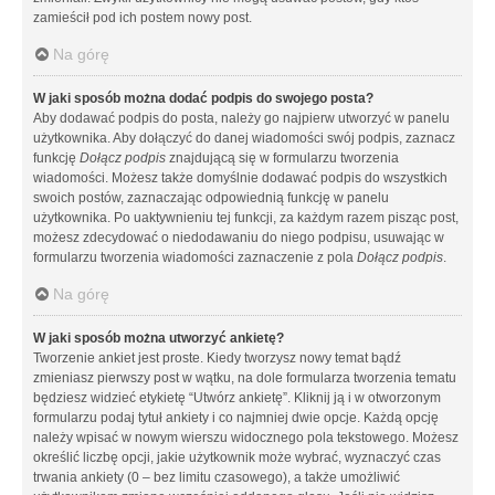
zamieścił pod ich postem nowy post.
Na górę
W jaki sposób można dodać podpis do swojego posta?
Aby dodawać podpis do posta, należy go najpierw utworzyć w panelu
użytkownika. Aby dołączyć do danej wiadomości swój podpis, zaznacz
funkcję
Dołącz podpis
znajdującą się w formularzu tworzenia
wiadomości. Możesz także domyślnie dodawać podpis do wszystkich
swoich postów, zaznaczając odpowiednią funkcję w panelu
użytkownika. Po uaktywnieniu tej funkcji, za każdym razem pisząc post,
możesz zdecydować o niedodawaniu do niego podpisu, usuwając w
formularzu tworzenia wiadomości zaznaczenie z pola
Dołącz podpis
.
Na górę
W jaki sposób można utworzyć ankietę?
Tworzenie ankiet jest proste. Kiedy tworzysz nowy temat bądź
zmieniasz pierwszy post w wątku, na dole formularza tworzenia tematu
będziesz widzieć etykietę “Utwórz ankietę”. Kliknij ją i w otworzonym
formularzu podaj tytuł ankiety i co najmniej dwie opcje. Każdą opcję
należy wpisać w nowym wierszu widocznego pola tekstowego. Możesz
określić liczbę opcji, jakie użytkownik może wybrać, wyznaczyć czas
trwania ankiety (0 – bez limitu czasowego), a także umożliwić