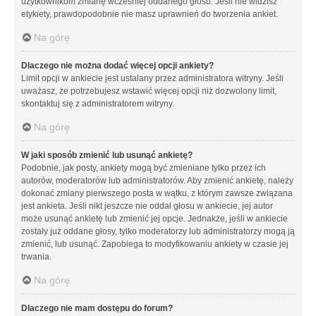
użytkownikom zmianę wcześniej oddanego głosu. Jeśli nie widzisz
etykiety, prawdopodobnie nie masz uprawnień do tworzenia ankiet.
Na górę
Dlaczego nie można dodać więcej opcji ankiety?
Limit opcji w ankiecie jest ustalany przez administratora witryny. Jeśli
uważasz, że potrzebujesz wstawić więcej opcji niż dozwolony limit,
skontaktuj się z administratorem witryny.
Na górę
W jaki sposób zmienić lub usunąć ankietę?
Podobnie, jak posty, ankiety mogą być zmieniane tylko przez ich
autorów, moderatorów lub administratorów. Aby zmienić ankietę, należy
dokonać zmiany pierwszego posta w wątku, z którym zawsze związana
jest ankieta. Jeśli nikt jeszcze nie oddał głosu w ankiecie, jej autor
może usunąć ankietę lub zmienić jej opcje. Jednakże, jeśli w ankiecie
zostały już oddane głosy, tylko moderatorzy lub administratorzy mogą ją
zmienić, lub usunąć. Zapobiega to modyfikowaniu ankiety w czasie jej
trwania.
Na górę
Dlaczego nie mam dostępu do forum?