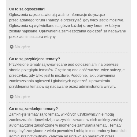
Co to są ogłoszenia?
Ogłoszenia często zawierają ważne informacje dotyczące
przeglądanego forum i należy je przeczytać, gdy tylko jest to możliwe.
Ogłoszenia są wyświetlane na górze każdej strony forum, w którym
zostały napisane. Uprawnienia zamieszczania ogłoszeń są nadawane
przez administratora witryny.
Na górę
Co to są przyklejone tematy?
Przyklejone tematy są wyświetlane pod ogłoszeniami na pierwszej
stronie przeglądu tematów. Często są one dość ważne, więc należy je
przeczytać, gdy tylko jest to możliwe. Podobnie, jak uprawnienia
zamieszczania ogłoszeń i globalnych ogłoszeń, uprawnienia
przyklejania tematów są nadawane przez administratora witryny.
Na górę
Co to są zamknięte tematy?
Zamknięte tematy są to tematy, w których użytkownicy nie mogą
zamieszczać odpowiedzi, a wszystkie zawarte w nich ankiety zostały
automatycznie zakończone w momencie zamykania tematu. Tematy
mogą być zamykane z wielu powodów i robią to moderatorzy forum lub
administratorzy witryny. Zależnie od uprawnień nadanych przez