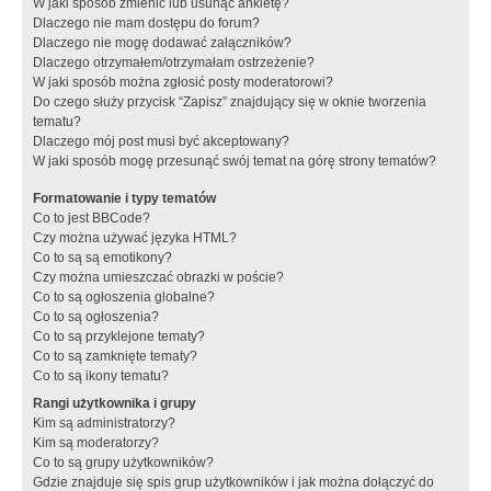
W jaki sposób zmienić lub usunąć ankietę?
Dlaczego nie mam dostępu do forum?
Dlaczego nie mogę dodawać załączników?
Dlaczego otrzymałem/otrzymałam ostrzeżenie?
W jaki sposób można zgłosić posty moderatorowi?
Do czego służy przycisk “Zapisz” znajdujący się w oknie tworzenia
tematu?
Dlaczego mój post musi być akceptowany?
W jaki sposób mogę przesunąć swój temat na górę strony tematów?
Formatowanie i typy tematów
Co to jest BBCode?
Czy można używać języka HTML?
Co to są są emotikony?
Czy można umieszczać obrazki w poście?
Co to są ogłoszenia globalne?
Co to są ogłoszenia?
Co to są przyklejone tematy?
Co to są zamknięte tematy?
Co to są ikony tematu?
Rangi użytkownika i grupy
Kim są administratorzy?
Kim są moderatorzy?
Co to są grupy użytkowników?
Gdzie znajduje się spis grup użytkowników i jak można dołączyć do