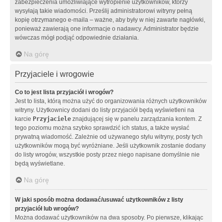
zabezpieczenia umożliwiające wytropienie użytkowników, którzy
wysyłają takie wiadomości. Prześlij administratorowi witryny pełną
kopię otrzymanego e-maila – ważne, aby były w niej zawarte nagłówki,
ponieważ zawierają one informacje o nadawcy. Administrator będzie
wówczas mógł podjąć odpowiednie działania.
Na górę
Przyjaciele i wrogowie
Co to jest lista przyjaciół i wrogów?
Jest to lista, którą można użyć do organizowania różnych użytkowników
witryny. Użytkownicy dodani do listy przyjaciół będą wyświetleni na
karcie
Przyjaciele
znajdującej się w panelu zarządzania kontem. Z
tego poziomu można szybko sprawdzić ich status, a także wysłać
prywatną wiadomość. Zależnie od używanego stylu witryny, posty tych
użytkowników mogą być wyróżniane. Jeśli użytkownik zostanie dodany
do listy wrogów, wszystkie posty przez niego napisane domyślnie nie
będą wyświetlane.
Na górę
W jaki sposób można dodawać/usuwać użytkowników z listy
przyjaciół lub wrogów?
Można dodawać użytkowników na dwa sposoby. Po pierwsze, klikając