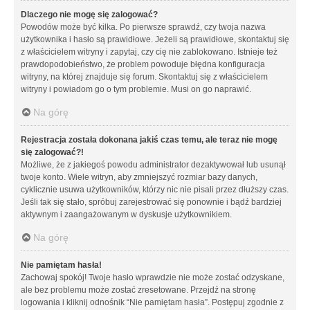
Dlaczego nie mogę się zalogować?
Powodów może być kilka. Po pierwsze sprawdź, czy twoja nazwa
użytkownika i hasło są prawidłowe. Jeżeli są prawidłowe, skontaktuj się
z właścicielem witryny i zapytaj, czy cię nie zablokowano. Istnieje też
prawdopodobieństwo, że problem powoduje błędna konfiguracja
witryny, na której znajduje się forum. Skontaktuj się z właścicielem
witryny i powiadom go o tym problemie. Musi on go naprawić.
Na górę
Rejestracja została dokonana jakiś czas temu, ale teraz nie mogę
się zalogować?!
Możliwe, że z jakiegoś powodu administrator dezaktywował lub usunął
twoje konto. Wiele witryn, aby zmniejszyć rozmiar bazy danych,
cyklicznie usuwa użytkowników, którzy nic nie pisali przez dłuższy czas.
Jeśli tak się stało, spróbuj zarejestrować się ponownie i bądź bardziej
aktywnym i zaangażowanym w dyskusje użytkownikiem.
Na górę
Nie pamiętam hasła!
Zachowaj spokój! Twoje hasło wprawdzie nie może zostać odzyskane,
ale bez problemu może zostać zresetowane. Przejdź na stronę
logowania i kliknij odnośnik “Nie pamiętam hasła”. Postępuj zgodnie z