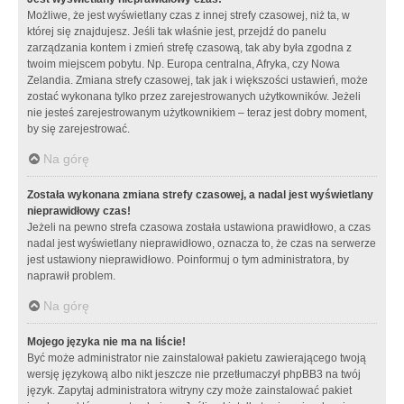
Możliwe, że jest wyświetlany czas z innej strefy czasowej, niż ta, w
której się znajdujesz. Jeśli tak właśnie jest, przejdź do panelu
zarządzania kontem i zmień strefę czasową, tak aby była zgodna z
twoim miejscem pobytu. Np. Europa centralna, Afryka, czy Nowa
Zelandia. Zmiana strefy czasowej, tak jak i większości ustawień, może
zostać wykonana tylko przez zarejestrowanych użytkowników. Jeżeli
nie jesteś zarejestrowanym użytkownikiem – teraz jest dobry moment,
by się zarejestrować.
Na górę
Została wykonana zmiana strefy czasowej, a nadal jest wyświetlany
nieprawidłowy czas!
Jeżeli na pewno strefa czasowa została ustawiona prawidłowo, a czas
nadal jest wyświetlany nieprawidłowo, oznacza to, że czas na serwerze
jest ustawiony nieprawidłowo. Poinformuj o tym administratora, by
naprawił problem.
Na górę
Mojego języka nie ma na liście!
Być może administrator nie zainstalował pakietu zawierającego twoją
wersję językową albo nikt jeszcze nie przetłumaczył phpBB3 na twój
język. Zapytaj administratora witryny czy może zainstalować pakiet