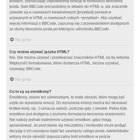
postach, zaznaczając odpowiednią funkcję w formularzu tworzenia
posta. Sam BBCode jest podobny w składni do HTML-a, ale znaczniki
zawarte są w nawiasach kwadratowych [przykład] zamiast w
używanych w HTML-u nawiasach ostrych <przykład>. Aby uzyskać
więcej informacji o BBCode, zapoznaj się z przewodnikiem dostępnym
ze strony tworzenia posta po kliknięciu odnośnika
BBCode
.
Na górę
Czy można używać języka HTML?
Nie. Nie można używać i przetwarzać znaczników HTML na tej witrynie.
Większość formatowania, które dostarcza HTML, można uzyskać,
używając BBCode.
Na górę
Co to są są emotikony?
Emotikony, zwane też uśmieszkami, to małe obrazki, które mogą być
użyte do wyrażania emocji. Do wyrażania emocji można też stosować
krótkie kody, np. :) oznacza radość, podczas gdy :( smutek. Pełna lista
emotikon jest dostępna z poziomu formularza tworzenia wiadomości.
Nie należy jednak nadmiernie używać emotikon, gdyż mogą
spowodować, że post stanie się nieczytelny i moderator może podjąć
decyzję o ich usunięciu bądź też usunięciu całego posta. Administrator
witryny może określić dopuszczalny limit emotikon w poście.