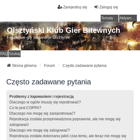
Zarejestruj się
Zaloguj się
Tematy bez odpowiedzi
Aktywne tematy
Olsztyński Klub Gier Bitewnych
Figurkowe gry bitewne w Olsztynie
FAQ
Szukaj
Strona główna
Forum
Często zadawane pytania
Często zadawane pytania
Problemy z logowaniem i rejestracją
Dlaczego w ogóle muszę się rejestrować?
Co to jest COPPA?
Dlaczego nie mogę się zarejestrować?
Rejestracja została przeprowadzona poprawnie, ale nie mogę się
zalogować!
Dlaczego nie mogę się zalogować?
Rejestracja została dokonana jakiś czas temu, ale teraz nie mogę się