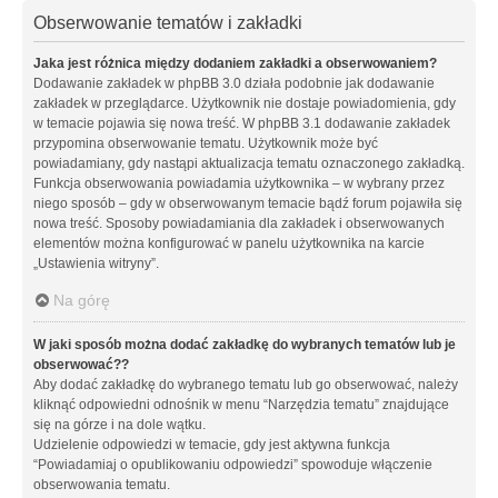
Obserwowanie tematów i zakładki
Jaka jest różnica między dodaniem zakładki a obserwowaniem?
Dodawanie zakładek w phpBB 3.0 działa podobnie jak dodawanie
zakładek w przeglądarce. Użytkownik nie dostaje powiadomienia, gdy
w temacie pojawia się nowa treść. W phpBB 3.1 dodawanie zakładek
przypomina obserwowanie tematu. Użytkownik może być
powiadamiany, gdy nastąpi aktualizacja tematu oznaczonego zakładką.
Funkcja obserwowania powiadamia użytkownika – w wybrany przez
niego sposób – gdy w obserwowanym temacie bądź forum pojawiła się
nowa treść. Sposoby powiadamiania dla zakładek i obserwowanych
elementów można konfigurować w panelu użytkownika na karcie
„Ustawienia witryny”.
Na górę
W jaki sposób można dodać zakładkę do wybranych tematów lub je
obserwować??
Aby dodać zakładkę do wybranego tematu lub go obserwować, należy
kliknąć odpowiedni odnośnik w menu “Narzędzia tematu” znajdujące
się na górze i na dole wątku.
Udzielenie odpowiedzi w temacie, gdy jest aktywna funkcja
“Powiadamiaj o opublikowaniu odpowiedzi” spowoduje włączenie
obserwowania tematu.