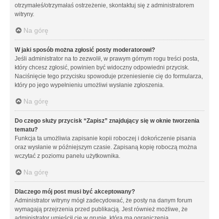
otrzymałeś/otrzymałaś ostrzeżenie, skontaktuj się z administratorem
witryny.
Na górę
W jaki sposób można zgłosić posty moderatorowi?
Jeśli administrator na to zezwolił, w prawym górnym rogu treści posta,
który chcesz zgłosić, powinien być widoczny odpowiedni przycisk.
Naciśnięcie tego przycisku spowoduje przeniesienie cię do formularza,
który po jego wypełnieniu umożliwi wysłanie zgłoszenia.
Na górę
Do czego służy przycisk “Zapisz” znajdujący się w oknie tworzenia
tematu?
Funkcja ta umożliwia zapisanie kopii roboczej i dokończenie pisania
oraz wysłanie w późniejszym czasie. Zapisaną kopię roboczą można
wczytać z poziomu panelu użytkownika.
Na górę
Dlaczego mój post musi być akceptowany?
Administrator witryny mógł zadecydować, że posty na danym forum
wymagają przejrzenia przed publikacją. Jest również możliwe, że
administrator umieścił cię w grupie, która ma ograniczenia