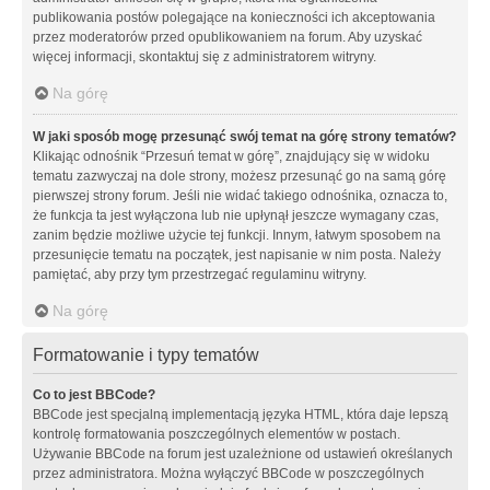
publikowania postów polegające na konieczności ich akceptowania
przez moderatorów przed opublikowaniem na forum. Aby uzyskać
więcej informacji, skontaktuj się z administratorem witryny.
Na górę
W jaki sposób mogę przesunąć swój temat na górę strony tematów?
Klikając odnośnik “Przesuń temat w górę”, znajdujący się w widoku
tematu zazwyczaj na dole strony, możesz przesunąć go na samą górę
pierwszej strony forum. Jeśli nie widać takiego odnośnika, oznacza to,
że funkcja ta jest wyłączona lub nie upłynął jeszcze wymagany czas,
zanim będzie możliwe użycie tej funkcji. Innym, łatwym sposobem na
przesunięcie tematu na początek, jest napisanie w nim posta. Należy
pamiętać, aby przy tym przestrzegać regulaminu witryny.
Na górę
Formatowanie i typy tematów
Co to jest BBCode?
BBCode jest specjalną implementacją języka HTML, która daje lepszą
kontrolę formatowania poszczególnych elementów w postach.
Używanie BBCode na forum jest uzależnione od ustawień określanych
przez administratora. Można wyłączyć BBCode w poszczególnych