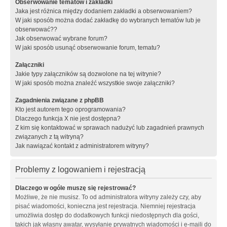
Obserwowanie tematów i zakładki
Jaka jest różnica między dodaniem zakładki a obserwowaniem?
W jaki sposób można dodać zakładkę do wybranych tematów lub je
obserwować??
Jak obserwować wybrane forum?
W jaki sposób usunąć obserwowanie forum, tematu?
Załączniki
Jakie typy załączników są dozwolone na tej witrynie?
W jaki sposób można znaleźć wszystkie swoje załączniki?
Zagadnienia związane z phpBB
Kto jest autorem tego oprogramowania?
Dlaczego funkcja X nie jest dostępna?
Z kim się kontaktować w sprawach nadużyć lub zagadnień prawnych
związanych z tą witryną?
Jak nawiązać kontakt z administratorem witryny?
Problemy z logowaniem i rejestracją
Dlaczego w ogóle muszę się rejestrować?
Możliwe, że nie musisz. To od administratora witryny zależy czy, aby
pisać wiadomości, konieczna jest rejestracja. Niemniej rejestracja
umożliwia dostęp do dodatkowych funkcji niedostępnych dla gości,
takich jak własny awatar, wysyłanie prywatnych wiadomości i e-maili do