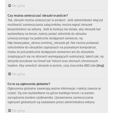
Na górę
Czy można umieszczać obrazki w poście?
Tak, obrazki można umieszczać w postach. Jeśli administrator włączył
możliwość zamieszczania załączników, można wgrać obrazek
bezpośrednio na witrynę. Jeśli ta funkcja nie działa, aby obrazek był
wyświetlany na forum, należy podać odnośnik do obrazka
umieszczonego na publicznie dostępnym serwerze, np.
http://www.jakas_strona.com/moj_obrazek.gif. Nie można podawać
odnośników do obrazków zapisanych na prywatnym komputerze,
chyba że jest publicznie dostępnym serwerem ani do obrazków
znajdujących się na stronach wymagających autoryzacji, takich jak, np.
skrzynki pocztowe na Gmail lub Yahoo! oraz stronach chronionych
hasłem. Aby umieścić obrazek w poście, użyj znacznika BBCode
[img]
.
Na górę
Co to są ogłoszenia globalne?
Ogłoszenia globalne zawierają ważne informacje i należy zawsze je
czytać. Są one wyświetlane na górze każdego forum i w panelu
zarządzania kontem użytkownika. Uprawnienia zamieszczania
ogłoszeń globalnych są nadawane przez administratora witryny.
Na górę