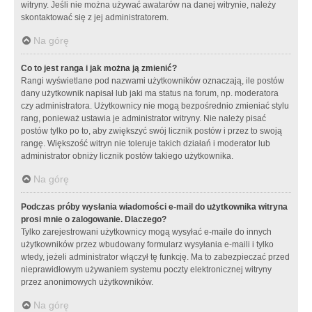
witryny. Jeśli nie można używać awatarów na danej witrynie, należy
skontaktować się z jej administratorem.
Na górę
Co to jest ranga i jak można ją zmienić?
Rangi wyświetlane pod nazwami użytkowników oznaczają, ile postów
dany użytkownik napisał lub jaki ma status na forum, np. moderatora
czy administratora. Użytkownicy nie mogą bezpośrednio zmieniać stylu
rang, ponieważ ustawia je administrator witryny. Nie należy pisać
postów tylko po to, aby zwiększyć swój licznik postów i przez to swoją
rangę. Większość witryn nie toleruje takich działań i moderator lub
administrator obniży licznik postów takiego użytkownika.
Na górę
Podczas próby wysłania wiadomości e-mail do użytkownika witryna
prosi mnie o zalogowanie. Dlaczego?
Tylko zarejestrowani użytkownicy mogą wysyłać e-maile do innych
użytkowników przez wbudowany formularz wysyłania e-maili i tylko
wtedy, jeżeli administrator włączył tę funkcję. Ma to zabezpieczać przed
nieprawidłowym używaniem systemu poczty elektronicznej witryny
przez anonimowych użytkowników.
Na górę