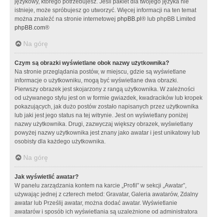
językowy, którego potrzebujesz. Jeśli pakiet dla twojego języka nie
istnieje, może spróbujesz go utworzyć. Więcej informacji na ten temat
można znaleźć na stronie internetowej
phpBB.pl
® lub phpBB Limited
phpBB.com
®
Na górę
Czym są obrazki wyświetlane obok nazwy użytkownika?
Na stronie przeglądania postów, w miejscu, gdzie są wyświetlane
informacje o użytkowniku, mogą być wyświetlane dwa obrazki.
Pierwszy obrazek jest skojarzony z rangą użytkownika. W zależności
od używanego stylu jest on w formie gwiazdek, kwadracików lub kropek
pokazujących, jak dużo postów zostało napisanych przez użytkownika
lub jaki jest jego status na tej witrynie. Jest on wyświetlany poniżej
nazwy użytkownika. Drugi, zazwyczaj większy obrazek, wyświetlany
powyżej nazwy użytkownika jest znany jako awatar i jest unikatowy lub
osobisty dla każdego użytkownika.
Na górę
Jak wyświetlić awatar?
W panelu zarządzania kontem na karcie „Profil” w sekcji „Awatar”,
używając jednej z czterech metod: Gravatar, Galeria awatarów, Zdalny
awatar lub Prześlij awatar, można dodać awatar. Wyświetlanie
awatarów i sposób ich wyświetlania są uzależnione od administratora