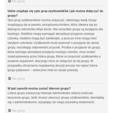
Na górę
Gdzie znajduje się spis grup użytkowników i jak można dołączyć do
grupy?
Spis grup użytkowników można zobaczyć, otwierając kartę
Grupy
znajdującą się w panelu zarządzania kontem, który otwiera się po
kliknięciu odnośnika
Moje konto
. Nie wszystkie grupy są dostępne dla
każdego. Niektóre mogą wymagać akceptacji przyjęcia nowego
członka, niektóre mogą być zamknięte, a jeszcze inne mogą mieć
ukrytych członków. Użytkownik może poprosić o przyjęcie do danej
grupy, naciskając odpowiedni przycisk. Prośba o przyjęcie do grupy,
która wymaga akceptacji przyjęcia nowego członka, musi zostać
zaakceptowana przez lidera grupy. Może on poprosić użytkownika o
podanie wyjaśnień, dlaczego chce on dołączyć do tej grupy. W
przypadku otrzymania negatywnej decyzji proszę nie nękać lidera
grupy pytaniami – widocznie miał on swoje powody.
Na górę
W jaki sposób można zostać liderem grupy?
Lidera grupy zazwyczaj mianuje administrator witryny podczas
tworzenia grupy. Jeśli chcesz utworzyć grupę użytkowników, skontaktuj
się z administratorem, wysyłając do niego prywatną wiadomość.
Na górę