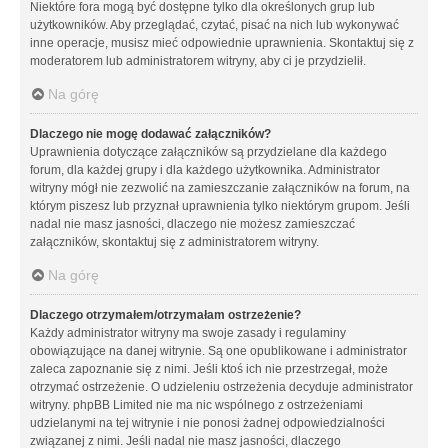
Niektóre fora mogą być dostępne tylko dla określonych grup lub
użytkowników. Aby przeglądać, czytać, pisać na nich lub wykonywać
inne operacje, musisz mieć odpowiednie uprawnienia. Skontaktuj się z
moderatorem lub administratorem witryny, aby ci je przydzielił.
Na górę
Dlaczego nie mogę dodawać załączników?
Uprawnienia dotyczące załączników są przydzielane dla każdego
forum, dla każdej grupy i dla każdego użytkownika. Administrator
witryny mógł nie zezwolić na zamieszczanie załączników na forum, na
którym piszesz lub przyznał uprawnienia tylko niektórym grupom. Jeśli
nadal nie masz jasności, dlaczego nie możesz zamieszczać
załączników, skontaktuj się z administratorem witryny.
Na górę
Dlaczego otrzymałem/otrzymałam ostrzeżenie?
Każdy administrator witryny ma swoje zasady i regulaminy
obowiązujące na danej witrynie. Są one opublikowane i administrator
zaleca zapoznanie się z nimi. Jeśli ktoś ich nie przestrzegał, może
otrzymać ostrzeżenie. O udzieleniu ostrzeżenia decyduje administrator
witryny. phpBB Limited nie ma nic wspólnego z ostrzeżeniami
udzielanymi na tej witrynie i nie ponosi żadnej odpowiedzialności
związanej z nimi. Jeśli nadal nie masz jasności, dlaczego