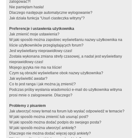
zalogować?!
Nie pamiętam hasła!
Dlaczego następuje automatyczne wylogowanie?
Jak działa funkcja “Usuń ciasteczka witryny”?
Preferencje i ustawienia użytkownika
Jak zmienić moje ustawienia?
W jaki sposób można zapobiec wyświetlaniu nazwy użytkownika na
liście użytkowników przeglądających forum?
Jest wyświetlany nieprawidłowy czas!
Została wykonana zmiana strefy czasowej, a nadal jest wyświetlany
nieprawidłowy czas!
Mojego języka nie ma na liście!
Czym są obrazki wyświetlane obok nazwy użytkownika?
Jak wyświetlić awatar?
Co to jest ranga i jak można ją zmienić?
Podczas próby wysłania wiadomości e-mail do użytkownika witryna
prosi mnie o zalogowanie. Dlaczego?
Problemy z pisaniem
Jak utworzyć nowy temat na forum lub wysłać odpowiedź w temacie?
W jaki sposób można zmienić lub usunąć post?
W jaki sposób można dodać podpis do swojego posta?
W jaki sposób można utworzyć ankietę?
Dlaczego nie można dodać więcej opcji ankiety?