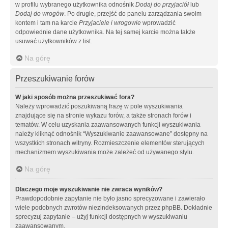
w profilu wybranego użytkownika odnośnik
Dodaj do przyjaciół
lub
Dodaj do wrogów
. Po drugie, przejść do panelu zarządzania swoim
kontem i tam na karcie
Przyjaciele i wrogowie
wprowadzić
odpowiednie dane użytkownika. Na tej samej karcie można także
usuwać użytkowników z list.
Na górę
Przeszukiwanie forów
W jaki sposób można przeszukiwać fora?
Należy wprowadzić poszukiwaną frazę w pole wyszukiwania
znajdujące się na stronie wykazu forów, a także stronach forów i
tematów. W celu uzyskania zaawansowanych funkcji wyszukiwania
należy kliknąć odnośnik “Wyszukiwanie zaawansowane” dostępny na
wszystkich stronach witryny. Rozmieszczenie elementów sterujących
mechanizmem wyszukiwania może zależeć od używanego stylu.
Na górę
Dlaczego moje wyszukiwanie nie zwraca wyników?
Prawdopodobnie zapytanie nie było jasno sprecyzowane i zawierało
wiele podobnych zwrotów niezindeksowanych przez phpBB. Dokładnie
sprecyzuj zapytanie – użyj funkcji dostępnych w wyszukiwaniu
zaawansowanym.