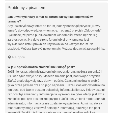
Problemy z pisaniem
Jak utworzyć nowy temat na forum lub wysłać odpowiedź w
temacie?
Aby utworzyć nowy temat na forum, należy nacisnąć przycisk „Nowy
temat”, aby odpowiedzieć w temacie, nacisnąć przycisk „Odpowiedz”.
Być może, że przed publikowaniem wiadomości trzeba będzie się
zarejestrować. Na dole strony forum lub strony tematów jest
wyświetlana lista uprawnień użytkownika na każdym forum. Na
przykład: Możesz tworzyć nowe tematy, Możesz dodawać załączniki itp.
Na górę
W jaki sposób można zmienić lub usunąć post?
Jeśli nie jesteś administratorem lub moderatorem, możesz zmieniać i
usuwać tylko swoje posty. Możesz zmienić post, naciskając przycisk
Zmień
znajdujący się przy danym poście. Czasami można to zrobić
tylko przez pewien czas po jego napisaniu. Jeżeli ktoś odpowiedział na
ten post, pod twoim postem pojawi się informacja ile razy i kiedy ostatni
raz post był zmieniany. Informacja ta wyświetli się tylko wtedy, jeśli ktoś
zamieścił pod tym postem kolejny post. Jeśli post zmienił moderator lub
administrator, informacja ta nie zostanie wyświetlona. Administratorzy i
moderatorzy mogą zostawić notatkę z informacją, dlaczego ten post
zmieniali. Zwykli użytkownicy nie mogą usuwać postów, gdy ktoś