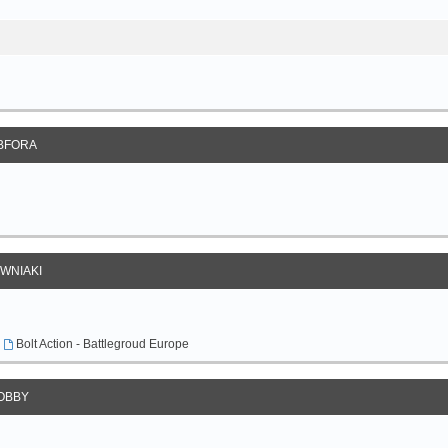
BFORA
EWNIAKI
,
Bolt Action - Battlegroud Europe
OBBY