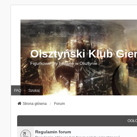
Olsztyński Klub Gie
Figurkowe gry bitewne w Olsztynie
FAQ
Szukaj
Strona główna
Forum
OGŁO
Regulamin forum