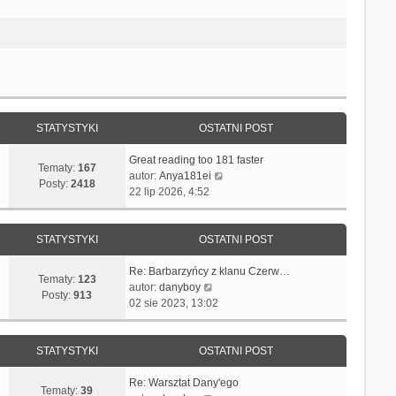
STATYSTYKI
OSTATNI POST
Great reading too 181 faster
Tematy:
167
W
autor:
Anya181ei
Posty:
2418
y
22 lip 2026, 4:52
ś
w
i
STATYSTYKI
OSTATNI POST
e
t
Re: Barbarzyńcy z klanu Czerw…
Tematy:
123
W
l
autor:
danyboy
Posty:
913
y
n
02 sie 2023, 13:02
ś
a
w
j
i
n
STATYSTYKI
OSTATNI POST
e
o
t
w
Re: Warsztat Dany'ego
Tematy:
39