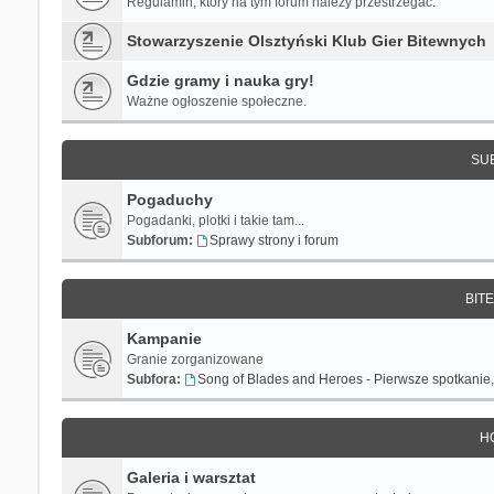
Regulamin, który na tym forum należy przestrzegać.
Stowarzyszenie Olsztyński Klub Gier Bitewnych
Gdzie gramy i nauka gry!
Ważne ogłoszenie społeczne.
SU
Pogaduchy
Pogadanki, plotki i takie tam...
Subforum:
Sprawy strony i forum
BIT
Kampanie
Granie zorganizowane
Subfora:
Song of Blades and Heroes - Pierwsze spotkanie
H
Galeria i warsztat