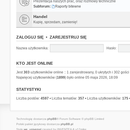
Prezentacja naszych prac, oraz rozmowy techniczne
Subforum:
Raporty bitewne
Handel
Kupię, sprzedam, zamienię!
ZALOGUJ SIĘ
•
ZAREJESTRUJ SIĘ
Nazwa użytkownika:
Hasło:
KTO JEST ONLINE
Jest
303
użytkowników online :: 1 zarejestrowany, 0 ukrytych i 302 gości
Najwięcej użytkowników (
1899
) było online 05 maja 2026, 18:09
STATYSTYKI
Liczba postów:
4597
• Liczba tematów:
357
• Liczba użytkowników:
175
•
Technologię dostarcza
phpBB
® Forum Software © phpBB Limited
Polski pakiet językowy dostarcza
phpBB.pl
Style
we_universal
created by INVENTEA & v12mike