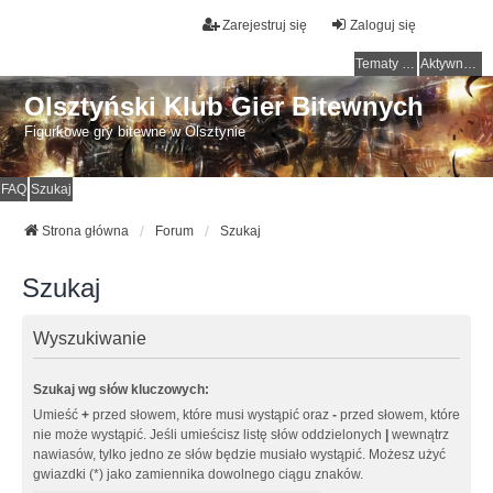
Zarejestruj się
Zaloguj się
Tematy bez odpowiedzi
Aktywne tematy
Olsztyński Klub Gier Bitewnych
Figurkowe gry bitewne w Olsztynie
FAQ
Szukaj
Strona główna
Forum
Szukaj
Szukaj
Wyszukiwanie
Szukaj wg słów kluczowych:
Umieść
+
przed słowem, które musi wystąpić oraz
-
przed słowem, które
nie może wystąpić. Jeśli umieścisz listę słów oddzielonych
|
wewnątrz
nawiasów, tylko jedno ze słów będzie musiało wystąpić. Możesz użyć
gwiazdki (*) jako zamiennika dowolnego ciągu znaków.