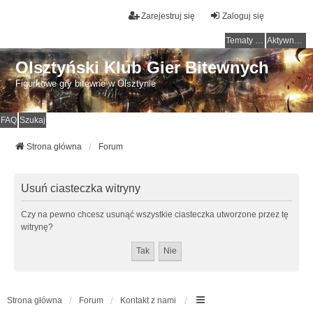
Zarejestruj się
Zaloguj się
Tematy bez odpowiedzi
Aktywne tematy
Olsztyński Klub Gier Bitewnych
Figurkowe gry bitewne w Olsztynie
FAQ
Szukaj
Strona główna
Forum
Usuń ciasteczka witryny
Czy na pewno chcesz usunąć wszystkie ciasteczka utworzone przez tę
witrynę?
Strona główna
Forum
Kontakt z nami