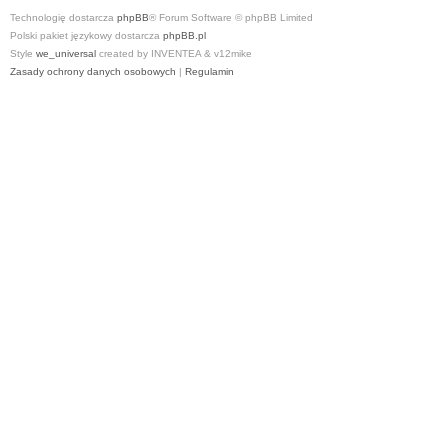
Technologię dostarcza
phpBB
® Forum Software © phpBB Limited
Polski pakiet językowy dostarcza
phpBB.pl
Style
we_universal
created by INVENTEA & v12mike
Zasady ochrony danych osobowych
|
Regulamin