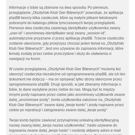
Informacje o tobie są zbierane na dwa sposoby. Po pierwsze,
przeglądanie „Olsztyński Klub Gier Bitewnych” powoduje, że aplikacja
phpBB tworzy kilka ciasteczek, które są małymi plikami tekstowymi
pobranymi do katalogu plików tymczasowych twojej przeglądarki.
Pierwsze dwa ciasteczka zawierają identyfikator użytkownika zwany
„user-id” i anonimowy identyfikator sesji zwany „session-id”,
automatycznie przyznane ci przez aplikację phpBB. Trzecie ciasteczko
zostanie utworzone, gdy przejrzysz chociaż jeden temat na „Olsztyński
Klub Gier Bitewnych”. Jest ono używane do zapisania informacji, które
tematy zostały przez ciebie przeczytane i służy do ułatwienia ci
nawigacji na forum.
W czasie przeglądania „Olsztyński Klub Gier Bitewnych” możemy też
utworzyć ciasteczka niezależne od oprogramowania phpBB, ale ich ten
dokument nie dotyczy – ma on opisywać tylko strony stworzone przez
oprogramowanie phpBB. Drugi sposób, w jaki zbieramy informacje o
tobie, to dane wysyłane przez ciebie do nas. Mogą być to między
innymi posty napisane przez ciebie jako anonimowy użytkownik zwane
dalej „anonimowe posty”, konta użytkownika założone na „Olsztyński
Klub Gier Bitewnych” zwane dalej „twoje konto” i posty napisane przez
ciebie po rejestracji i zalogowaniu zwane dalej „twoje posty”.
Twoje konto będzie zawierać przynajmniej unikalną identyfikacyjną
nazwę zwaną dalej „twoja nazwa użytkownika”, hasło używane do
logowania zwane dalej „twoje hasło” i osobisty aktywny adres e-mail