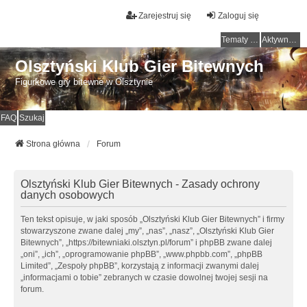
Zarejestruj się
Zaloguj się
Tematy bez odpowiedzi
Aktywne tematy
Olsztyński Klub Gier Bitewnych
Figurkowe gry bitewne w Olsztynie
FAQ
Szukaj
Strona główna
Forum
Olsztyński Klub Gier Bitewnych - Zasady ochrony
danych osobowych
Ten tekst opisuje, w jaki sposób „Olsztyński Klub Gier Bitewnych” i firmy
stowarzyszone zwane dalej „my”, „nas”, „nasz”, „Olsztyński Klub Gier
Bitewnych”, „https://bitewniaki.olsztyn.pl/forum” i phpBB zwane dalej
„oni”, „ich”, „oprogramowanie phpBB”, „www.phpbb.com”, „phpBB
Limited”, „Zespoły phpBB”, korzystają z informacji zwanymi dalej
„informacjami o tobie” zebranych w czasie dowolnej twojej sesji na
forum.