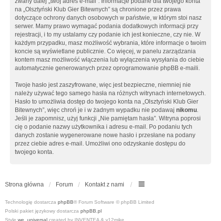
zwany dalej „twój adres e-mail”. Informacje podane dla twojego konta
na „Olsztyński Klub Gier Bitewnych” są chronione przez prawa
dotyczące ochrony danych osobowych w państwie, w którym stoi nasz
serwer. Mamy prawo wymagać podania dodatkowych informacji przy
rejestracji, i to my ustalamy czy podanie ich jest konieczne, czy nie. W
każdym przypadku, masz możliwość wybrania, które informacje o twoim
koncie są wyświetlane publicznie. Co więcej, w panelu zarządzania
kontem masz możliwość włączenia lub wyłączenia wysyłania do ciebie
automatycznie generowanych przez oprogramowanie phpBB e-maili.
Twoje hasło jest zaszyfrowane, więc jest bezpieczne, niemniej nie
należy używać tego samego hasła na różnych witrynach internetowych.
Hasło to umożliwia dostęp do twojego konta na „Olsztyński Klub Gier
Bitewnych”, więc chroń je i w żadnym wypadku nie podawaj
nikomu
.
Jeśli je zapomnisz, użyj funkcji „Nie pamiętam hasła”. Witryna poprosi
cię o podanie nazwy użytkownika i adresu e-mail. Po podaniu tych
danych zostanie wygenerowane nowe hasło i przesłane na podany
przez ciebie adres e-mail. Umożliwi ono odzyskanie dostępu do
twojego konta.
Strona główna
Forum
Kontakt z nami
Technologię dostarcza
phpBB
® Forum Software © phpBB Limited
Polski pakiet językowy dostarcza
phpBB.pl
Style
we_universal
created by INVENTEA & v12mike