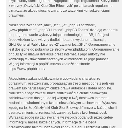
użytkownicy sami regularnie zaglądali do tego regulaminu. Korzystanie
z witryny „Olsztyński Klub Gier Bitewnych” po zmianach regulaminu
oznacza, że akceptujesz te zmiany ze wszelkimi konsekwencjami
prawnymi.
Nasze fora zwane też „one”, „ich”, „je”, „phpBB software”,
„www.phpbb.com”, „phpBB Limited”, „phpBB Teams” działają w oparciu
o oprogramowanie wykorzystujące technologię phpBB, która jest
środowiskiem typu witryny (bulletin board), wydane na licencji „
GNU General Public License v2
” zwanej też „GPL”. Oprogramowanie
jest dostępne do pobrania ze strony
www.phpbb.com
. Oprogramowanie
phpBB tylko ułatwia dyskusje przez internet, a jego autorzy nie
kontrolują tekstów zamieszczanych w internecie za jego pomocą.
Więcej informacji o phpBB można znaleźć na stronie
https://www.phpbb.com/
.
Akceptujesz zakaz publikowania wypowiedzi o charakterze
obraźliwym, oszczerczym, propagującym treści niezgodne z polskim
prawem lub naruszającym cudze prawa autorskie i dobra osobiste.
Naruszenie tego zakazu może skutkować dla ciebie całkowitym
zablokowaniem dostępu do tej witryny, a twój dostawca internetu
zostanie powiadomiony o twoim niewłaściwym zachowaniu. Wyrażasz
zgodę na to, że „Olsztyński Klub Gier Bitewnych” może w każdej chwili
usunąć, zmienić, przenieść lub zamknąć każdy twój temat, post.
Wyrażasz zgodę na zapisywanie wszystkich podanych przez ciebie
informacji w naszej bazie danych. Informacje te nie będą
przekazywane nikomu bez twojej zgody, ale ani „Olsztyński Klub Gier