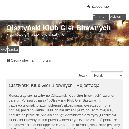
Zaloguj się
Tematy bez odpowiedzi
Aktywne tematy
Olsztyński Klub Gier Bitewnych
Figurkowe gry bitewne w Olsztynie
FAQ
Szukaj
Strona główna
Forum
Język:
Olsztyński Klub Gier Bitewnych - Rejestracja
Rejestrując się na witrynie „Olsztyński Klub Gier Bitewnych”, zwanej
dalej „my”, ”nas”, „nasza”, „Olsztyński Klub Gier Bitewnych”,
„https://bitewniaki.olsztyn.pl/forum”, akceptujesz wyszczególnione
poniżej postanowienia. Jeśli ich nie akceptujesz, opuść to miejsce,
naciskając przycisk „Nie akceptuję”. Administracja witryny „Olsztyński
Klub Gier Bitewnych” ma prawo w dowolnym czasie zmienić poniższe
postanowienia, informując cię o zmianach, niemniej wskazane jest, aby