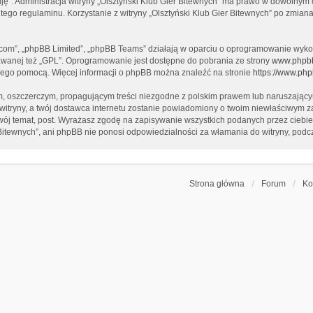
tuję”. Administracja witryny „Olsztyński Klub Gier Bitewnych” ma prawo w dowolnym
 tego regulaminu. Korzystanie z witryny „Olsztyński Klub Gier Bitewnych” po zmia
b.com”, „phpBB Limited”, „phpBB Teams” działają w oparciu o oprogramowanie wykor
zwanej też „GPL”. Oprogramowanie jest dostępne do pobrania ze strony
www.phpb
a jego pomocą. Więcej informacji o phpBB można znaleźć na stronie
https://www.ph
, oszczerczym, propagującym treści niezgodne z polskim prawem lub naruszającym
itryny, a twój dostawca internetu zostanie powiadomiony o twoim niewłaściwym za
ój temat, post. Wyrażasz zgodę na zapisywanie wszystkich podanych przez ciebie 
 Bitewnych”, ani phpBB nie ponosi odpowiedzialności za włamania do witryny, podc
Strona główna
Forum
Ko