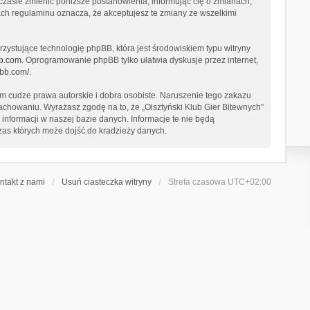
 czasie zmienić poniższe postanowienia, informując cię o zmianach,
nach regulaminu oznacza, że akceptujesz te zmiany ze wszelkimi
zystujące technologię phpBB, która jest środowiskiem typu witryny
b.com
. Oprogramowanie phpBB tylko ułatwia dyskusje przez internet,
pbb.com/
.
 cudze prawa autorskie i dobra osobiste. Naruszenie tego zakazu
chowaniu. Wyrażasz zgodę na to, że „Olsztyński Klub Gier Bitewnych”
informacji w naszej bazie danych. Informacje te nie będą
zas których może dojść do kradzieży danych.
ntakt z nami
Usuń ciasteczka witryny
Strefa czasowa
UTC+02:00