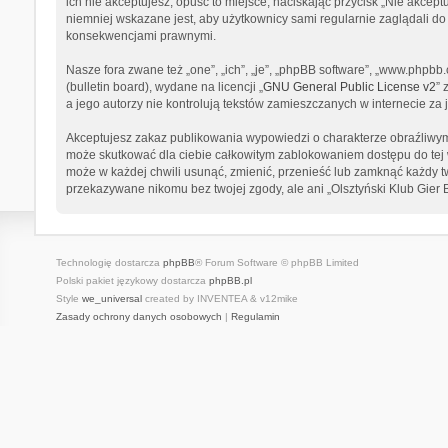
ich nie akceptujesz, opuść to miejsce, naciskając przycisk „Nie akcep
niemniej wskazane jest, aby użytkownicy sami regularnie zaglądali do
konsekwencjami prawnymi.
Nasze fora zwane też „one”, „ich”, „je”, „phpBB software”, „www.phpb
(bulletin board), wydane na licencji „
GNU General Public License v2
” 
a jego autorzy nie kontrolują tekstów zamieszczanych w internecie z
Akceptujesz zakaz publikowania wypowiedzi o charakterze obraźliwym
może skutkować dla ciebie całkowitym zablokowaniem dostępu do tej w
może w każdej chwili usunąć, zmienić, przenieść lub zamknąć każdy tw
przekazywane nikomu bez twojej zgody, ale ani „Olsztyński Klub Gier
Technologię dostarcza
phpBB
® Forum Software © phpBB Limited
Polski pakiet językowy dostarcza
phpBB.pl
Style
we_universal
created by INVENTEA & v12mike
Zasady ochrony danych osobowych
|
Regulamin