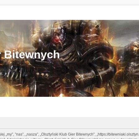
r Bitewnych
lej „my”, ”nas”, „nasza”, „Olsztyński Klub Gier Bitewnych”, „https://bitewniaki.olsz