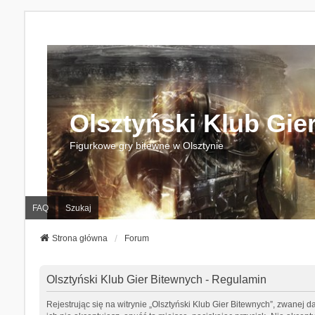
Olsztyński Klub Gie
Figurkowe gry bitewne w Olsztynie
FAQ
Szukaj
Strona główna
Forum
Olsztyński Klub Gier Bitewnych - Regulamin
Rejestrując się na witrynie „Olsztyński Klub Gier Bitewnych”, zwanej da