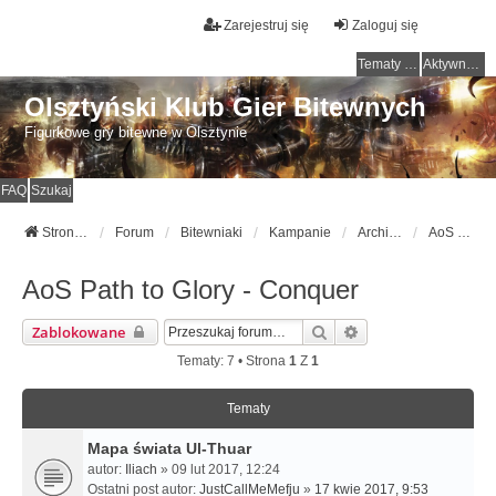
Zarejestruj się
Zaloguj się
Tematy bez odpowiedzi
Aktywne tematy
Olsztyński Klub Gier Bitewnych
Figurkowe gry bitewne w Olsztynie
FAQ
Szukaj
Strona główna
Forum
Bitewniaki
Kampanie
Archiwum
AoS Path to Glory - Conquer
AoS Path to Glory - Conquer
Szukaj
Wyszukiwanie Zaa
Zablokowane
Tematy: 7 • Strona
1
Z
1
Tematy
Mapa świata Ul-Thuar
autor:
Iliach
» 09 lut 2017, 12:24
Ostatni post autor:
JustCallMeMefju
»
17 kwie 2017, 9:53