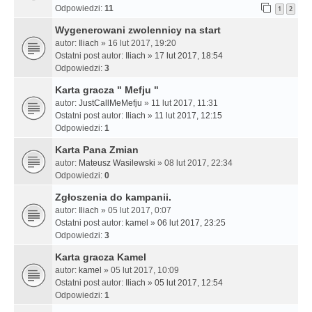
Odpowiedzi:
11
1
2
Wygenerowani zwolennicy na start
autor:
Iliach
» 16 lut 2017, 19:20
Ostatni post autor:
Iliach
»
17 lut 2017, 18:54
Odpowiedzi:
3
Karta gracza " Mefju "
autor:
JustCallMeMefju
» 11 lut 2017, 11:31
Ostatni post autor:
Iliach
»
11 lut 2017, 12:15
Odpowiedzi:
1
Karta Pana Zmian
autor:
Mateusz Wasilewski
» 08 lut 2017, 22:34
Odpowiedzi:
0
Zgłoszenia do kampanii.
autor:
Iliach
» 05 lut 2017, 0:07
Ostatni post autor:
kamel
»
06 lut 2017, 23:25
Odpowiedzi:
3
Karta gracza Kamel
autor:
kamel
» 05 lut 2017, 10:09
Ostatni post autor:
Iliach
»
05 lut 2017, 12:54
Odpowiedzi:
1