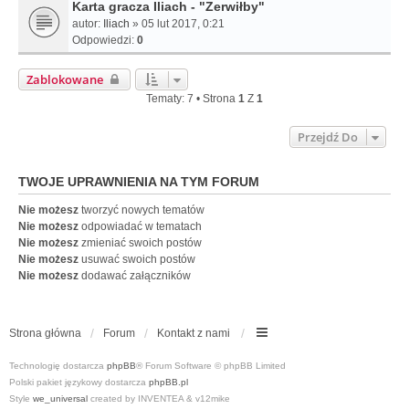
Karta gracza Iliach - "Zerwiłby"
autor:
Iliach
» 05 lut 2017, 0:21
Odpowiedzi:
0
Zablokowane
Tematy: 7 • Strona
1
Z
1
Przejdź Do
TWOJE UPRAWNIENIA NA TYM FORUM
Nie możesz
tworzyć nowych tematów
Nie możesz
odpowiadać w tematach
Nie możesz
zmieniać swoich postów
Nie możesz
usuwać swoich postów
Nie możesz
dodawać załączników
Strona główna
Forum
Kontakt z nami
Technologię dostarcza
phpBB
® Forum Software © phpBB Limited
Polski pakiet językowy dostarcza
phpBB.pl
Style
we_universal
created by INVENTEA & v12mike