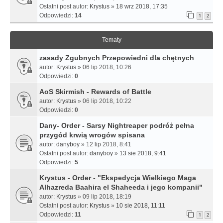
Ostatni post autor:
Krystus
»
18 wrz 2018, 17:35
Odpowiedzi:
14
1
2
Tematy
zasady Zgubnych Przepowiedni dla chętnych
autor:
Krystus
» 06 lip 2018, 10:26
Odpowiedzi:
0
AoS Skirmish - Rewards of Battle
autor:
Krystus
» 06 lip 2018, 10:22
Odpowiedzi:
0
Dany- Order - Sarsy Nightreaper podróż pełna
przygód krwią wrogów spisana
autor:
danyboy
» 12 lip 2018, 8:41
Ostatni post autor:
danyboy
»
13 sie 2018, 9:41
Odpowiedzi:
5
Krystus - Order - "Ekspedycja Wielkiego Maga
Alhazreda Baahira el Shaheeda i jego kompanii"
autor:
Krystus
» 09 lip 2018, 18:19
Ostatni post autor:
Krystus
»
10 sie 2018, 11:11
Odpowiedzi:
11
1
2