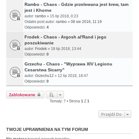
Rambo - Chaos - Gdzie przelewana jest krew, tam
jest i Khorne
autor:
rambo
» 15 lip 2018, 0:23
Ostatni post autor:
rambo
»
08 sie 2018, 11:19
Odpowiedzi:
4
Frodek - Chaos - Argosh al'Rand i jego
poszukiwanie
autor:
Frodek
» 18 lip 2018, 13:44
Odpowiedzi:
0
Grzechu - Chaos - "Wyprawa XIV Legionu
Cesarstwa Sicarry"
autor:
Grzechu12
» 12 lip 2018, 18:47
Odpowiedzi:
0
Zablokowane
Tematy: 7 • Strona
1
Z
1
Przejdź Do
TWOJE UPRAWNIENIA NA TYM FORUM
Nie możesz
tworzyć nowych tematów