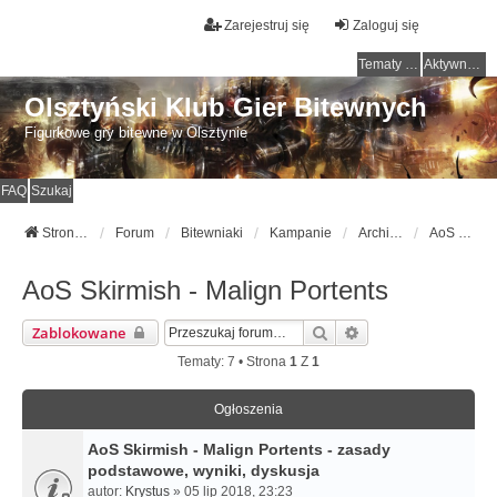
Zarejestruj się
Zaloguj się
Tematy bez odpowiedzi
Aktywne tematy
Olsztyński Klub Gier Bitewnych
Figurkowe gry bitewne w Olsztynie
FAQ
Szukaj
Strona główna
Forum
Bitewniaki
Kampanie
Archiwum
AoS Skirmish - Malign Portents
AoS Skirmish - Malign Portents
Szukaj
Wyszukiwanie Zaa
Zablokowane
Tematy: 7 • Strona
1
Z
1
Ogłoszenia
AoS Skirmish - Malign Portents - zasady
podstawowe, wyniki, dyskusja
autor:
Krystus
» 05 lip 2018, 23:23