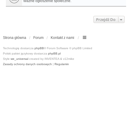
Ważne ogłoszenie społeczne.
Przejdź Do
Strona główna
Forum
Kontakt z nami
Technologię dostarcza
phpBB
® Forum Software © phpBB Limited
Polski pakiet językowy dostarcza
phpBB.pl
Style
we_universal
created by INVENTEA & v12mike
Zasady ochrony danych osobowych
|
Regulamin