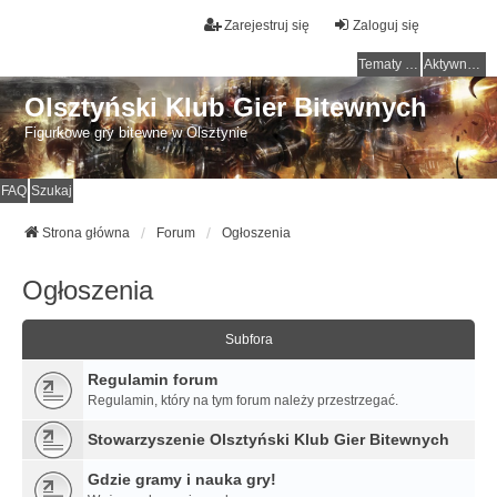
Zarejestruj się
Zaloguj się
Tematy bez odpowiedzi
Aktywne tematy
Olsztyński Klub Gier Bitewnych
Figurkowe gry bitewne w Olsztynie
FAQ
Szukaj
Strona główna
Forum
Ogłoszenia
Ogłoszenia
Subfora
Regulamin forum
Regulamin, który na tym forum należy przestrzegać.
Stowarzyszenie Olsztyński Klub Gier Bitewnych
Gdzie gramy i nauka gry!