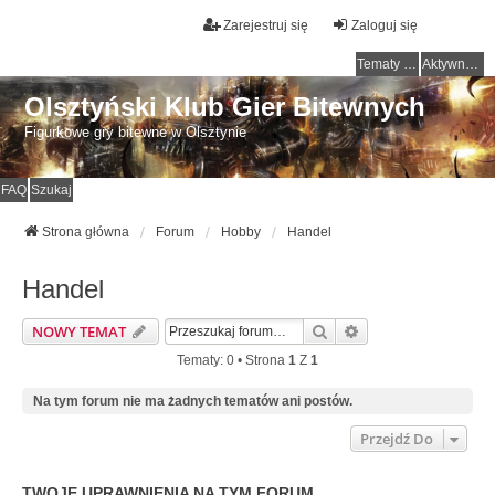
Zarejestruj się
Zaloguj się
Tematy bez odpowiedzi
Aktywne tematy
Olsztyński Klub Gier Bitewnych
Figurkowe gry bitewne w Olsztynie
FAQ
Szukaj
Strona główna
Forum
Hobby
Handel
Handel
Szukaj
Wyszukiwanie Zaa
NOWY TEMAT
Tematy: 0 • Strona
1
Z
1
Na tym forum nie ma żadnych tematów ani postów.
Przejdź Do
TWOJE UPRAWNIENIA NA TYM FORUM