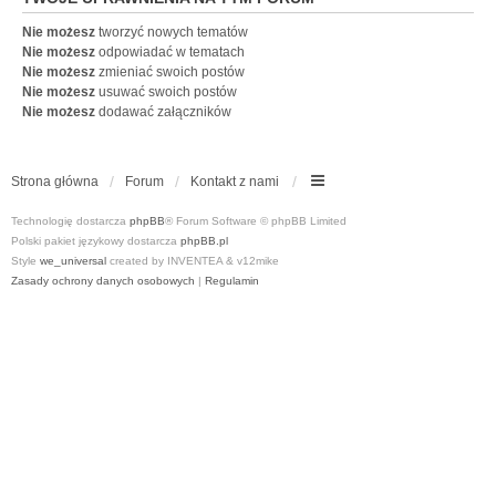
Nie możesz
tworzyć nowych tematów
Nie możesz
odpowiadać w tematach
Nie możesz
zmieniać swoich postów
Nie możesz
usuwać swoich postów
Nie możesz
dodawać załączników
Strona główna
Forum
Kontakt z nami
Technologię dostarcza
phpBB
® Forum Software © phpBB Limited
Polski pakiet językowy dostarcza
phpBB.pl
Style
we_universal
created by INVENTEA & v12mike
Zasady ochrony danych osobowych
|
Regulamin