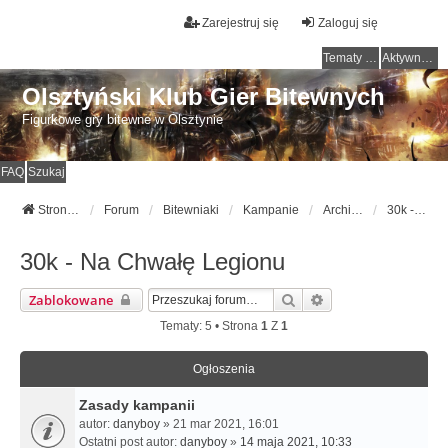
Zarejestruj się
Zaloguj się
Tematy bez odpowiedzi
Aktywne tematy
Olsztyński Klub Gier Bitewnych
Figurkowe gry bitewne w Olsztynie
FAQ
Szukaj
Strona główna
Forum
Bitewniaki
Kampanie
Archiwum
30k - Na Chwałę Legionu
30k - Na Chwałę Legionu
Szukaj
Wyszukiwanie Zaa
Zablokowane
Tematy: 5 • Strona
1
Z
1
Ogłoszenia
Zasady kampanii
autor:
danyboy
» 21 mar 2021, 16:01
Ostatni post autor:
danyboy
»
14 maja 2021, 10:33