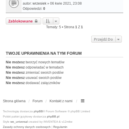
autor:
wrzesiek
» 06 kwie 2021, 23:08
Odpowiedzi:
0
Zablokowane
Tematy: 5 • Strona
1
Z
1
Przejdź Do
TWOJE UPRAWNIENIA NA TYM FORUM
Nie możesz
tworzyć nowych tematów
Nie możesz
odpowiadać w tematach
Nie możesz
zmieniać swoich postów
Nie możesz
usuwać swoich postów
Nie możesz
dodawać załączników
Strona główna
Forum
Kontakt z nami
Technologię dostarcza
phpBB
® Forum Software © phpBB Limited
Polski pakiet językowy dostarcza
phpBB.pl
Style
we_universal
created by INVENTEA & v12mike
Zasady ochrony danych osobowych
|
Regulamin