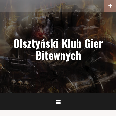
Przejdź
do
treści
Olsztyński Klub Gier
Bitewnych