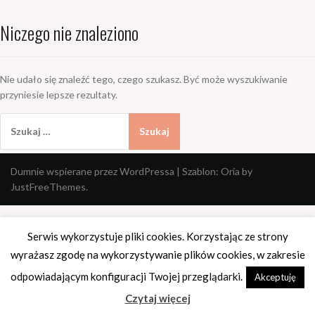
Niczego nie znaleziono
Nie udało się znaleźć tego, czego szukasz. Być może wyszukiwanie
przyniesie lepsze rezultaty.
Szukaj:
Dumnie wspierane przez WordPressa
|
Szablon:
Oria
by
JustFreeThemes.
Serwis wykorzystuje pliki cookies. Korzystając ze strony
wyrażasz zgodę na wykorzystywanie plików cookies, w zakresie
odpowiadającym konfiguracji Twojej przeglądarki.
Akceptuję
Czytaj więcej