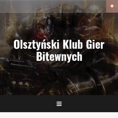
Przejdź
do
treści
Olsztyński Klub Gier
Bitewnych