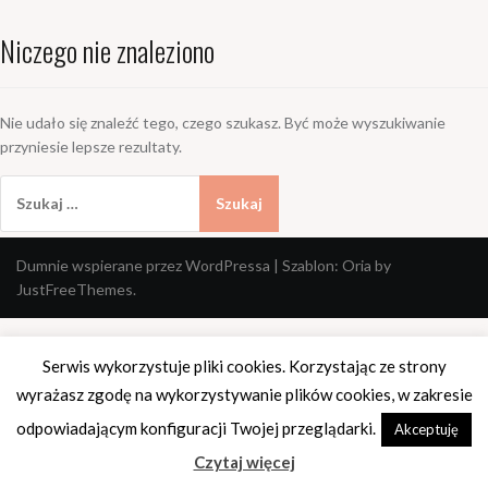
Niczego nie znaleziono
Nie udało się znaleźć tego, czego szukasz. Być może wyszukiwanie
przyniesie lepsze rezultaty.
Szukaj:
Dumnie wspierane przez WordPressa
|
Szablon:
Oria
by
JustFreeThemes.
Serwis wykorzystuje pliki cookies. Korzystając ze strony
wyrażasz zgodę na wykorzystywanie plików cookies, w zakresie
odpowiadającym konfiguracji Twojej przeglądarki.
Akceptuję
Czytaj więcej